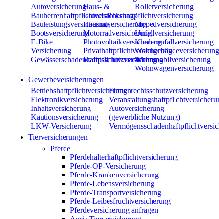
Autoversicherung
Haus- &
Rollerversicherung
Bauherrenhaftpflichtversicherung
Grundstückshaftpflichtversicherung
/
Bauleistungsversicherung
Hausratversicherung
Mopedversicherung
Bootsversicherung
Motorradversicherung
Unfallversicherung
E-Bike
Photovoltaikversicherung
Kinderunfallversicherung
Versicherung
Privathaftpflichtversicherung
Wohngebäudeversicherun
Gewässerschadenhaftpflichtversicherung
Rechtsschutzversicherung
Wohnmobilversicherung
Wohnwagenversicherung
Gewerbeversicherungen
Betriebshaftpflichtversicherung
Firmenrechtsschutzversicherung
Elektronikversicherung
Veranstaltungshaftpflichtversicheru
Inhaltsversicherung
Autoversicherung
Kautionsversicherung
(gewerbliche Nutzung)
LKW-Versicherung
Vermögensschadenhaftpflichtversi
Tierversicherungen
Pferde
Pferdehalterhaftpflichtversicherung
Pferde-OP-Versicherung
Pferde-Krankenversicherung
Pferde-Lebensversicherung
Pferde-Transportversicherung
Pferde-Leibesfruchtversicherung
Pferdeversicherung anfragen
Agria Tierversicherung