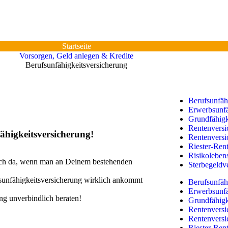
Startseite
Vorsorgen, Geld anlegen & Kredite
Berufsunfähigkeitsversicherung
Berufsunfäh
Erwerbsunfä
Grundfähigk
Rentenversi
fähigkeitsversicherung!
Rentenversi
Riester-Ren
Risikoleben
 Dich da, wenn man an Deinem bestehenden
Sterbegeldv
ufsunfähigkeitsversicherung wirklich ankommt
Berufsunfäh
Erwerbsunfä
g unverbindlich beraten!
Grundfähigk
Rentenversi
Rentenversi
Riester-Ren