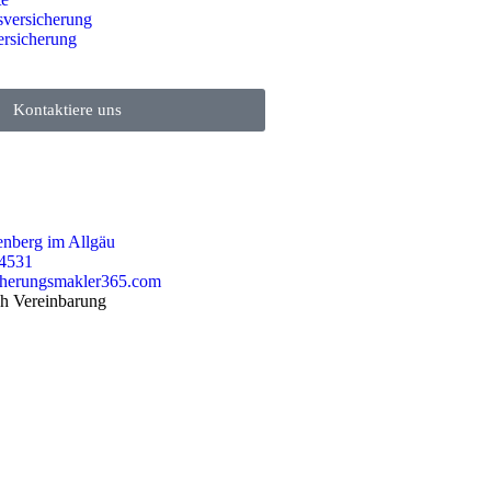
sversicherung
ersicherung
Kontaktiere uns
nberg im Allgäu
74531
cherungsmakler365.com
h Vereinbarung