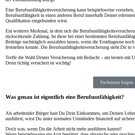
Eine Berufsunfähigkeitsversicherung kann beispielsweise vorsehen, 
Berufsunfähigkeit in einen anderen Beruf innerhalb Deiner erlernte
Qualifikation eingebunden wirst.
Ein weiteres Merkmal, in dem sich die Berufsunfähigkeitsversicherun
rückwirkende Zahlung. Ist diese bei einer bestimmten Berufsunfähi
Beiträge nachträglich auszahlen lassen, wenn die Erstdiagnose noch
feststellen konnte. Die Berufsunfähigkeitsversicherung steht Dir in
Treffe die Wahl Deiner Versicherung mit Bedacht – am besten mit U
Denn richtig versichert ist wichtig!
Fachmann fragen
Was genau ist eigentlich eine Berufsunfähigkeit?
Als arbeitender Bürger hast Du Dein Einkommen, um Deinen Lebensu
ausführst, wirst Du unter normalen Umständen finanziell auf siche
Doch was, wenn Du die Arbeit nicht mehr ausführen kannst?
Wenn beispielsweise ein Arzt bestätigt, dass physische oder psychi