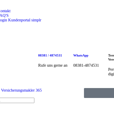
ontakt
AQ'S
ogin Kundenportal simplr
08381 / 4874531
WhatsApp
Ter
Ver
Rufe uns gerne an
08381-4874531
Per
digi