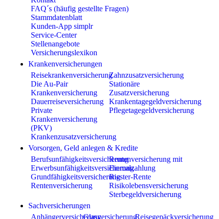
FAQ´s (häufig gestellte Fragen)
Stammdatenblatt
Kunden-App simplr
Service-Center
Stellenangebote
Versicherungslexikon
Krankenversicherungen
Reisekrankenversicherung
Zahnzusatzversicherung
Die Au-Pair
Stationäre
Krankenversicherung
Zusatzversicherung
Dauerreiseversicherung
Krankentagegeldversicherung
Private
Pflegetagegeldversicherung
Krankenversicherung
(PKV)
Krankenzusatzversicherung
Vorsorgen, Geld anlegen & Kredite
Berufsunfähigkeitsversicherung
Rentenversicherung mit
Erwerbsunfähigkeitsversicherung
Einmalzahlung
Grundfähigkeitsversicherung
Riester-Rente
Rentenversicherung
Risikolebensversicherung
Sterbegeldversicherung
Sachversicherungen
Anhängerversicherung
Glasversicherung
Reisegepäckversicherung