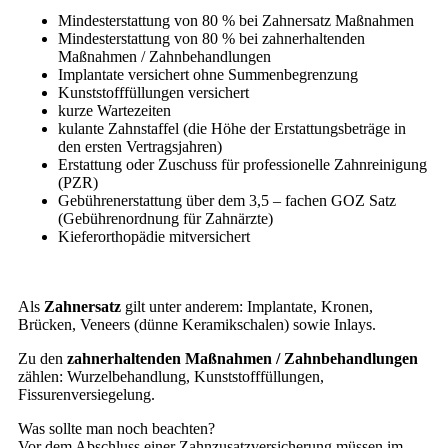
Mindesterstattung von 80 % bei Zahnersatz Maßnahmen
Mindesterstattung von 80 % bei zahnerhaltenden
Maßnahmen / Zahnbehandlungen
Implantate versichert ohne Summenbegrenzung
Kunststofffüllungen versichert
kurze Wartezeiten
kulante Zahnstaffel (die Höhe der Erstattungsbeträge in
den ersten Vertragsjahren)
Erstattung oder Zuschuss für professionelle Zahnreinigung
(PZR)
Gebührenerstattung über dem 3,5 – fachen GOZ Satz
(Gebührenordnung für Zahnärzte)
Kieferorthopädie mitversichert
Als
Zahnersatz
gilt unter anderem: Implantate, Kronen,
Brücken, Veneers (dünne Keramikschalen) sowie Inlays.
Zu den
zahnerhaltenden Maßnahmen / Zahnbehandlungen
zählen: Wurzelbehandlung, Kunststofffüllungen,
Fissurenversiegelung.
Was sollte man noch beachten?
Vor dem Abschluss einer Zahnzusatzversicherung müssen im