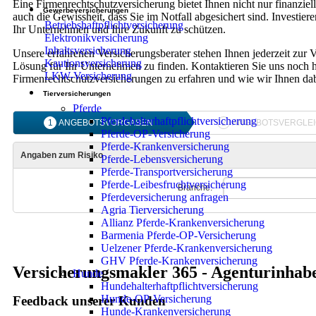
Eine Firmenrechtschutzversicherung bietet Ihnen nicht nur finanziell
Gewerbeversicherungen
auch die Gewissheit, dass Sie im Notfall abgesichert sind. Investie
Betriebshaftpflichtversicherung
Ihr Unternehmen und Ihre Zukunft zu schützen.
Elektronikversicherung
Inhaltsversicherung
Unsere erfahrenen Versicherungsberater stehen Ihnen jederzeit zur 
Kautionsversicherung
Lösung für Ihr Unternehmen zu finden. Kontaktieren Sie uns noch 
LKW-Versicherung
Firmenrechtschutzversicherungen zu erfahren und wie wir Ihnen da
Tierversicherungen
Pferde
Pferdehalterhaftpflichtversicherung
Pferde-OP-Versicherung
Pferde-Krankenversicherung
Pferde-Lebensversicherung
Pferde-Transportversicherung
Pferde-Leibesfruchtversicherung
Pferdeversicherung anfragen
Agria Tierversicherung
Allianz Pferde-Krankenversicherung
Barmenia Pferde-OP-Versicherung
Uelzener Pferde-Krankenversicherung
GHV Pferde-Krankenversicherung
Versicherungsmakler 365 - Agenturinhab
Hunde
Hundehalterhaftpflichtversicherung
Hunde-OP-Versicherung
Feedback unserer Kunden
Hunde-Krankenversicherung