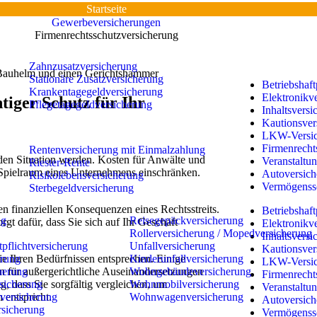
Startseite
Gewerbeversicherungen
Firmenrechtsschutzversicherung
Zahnzusatzversicherung
Stationäre Zusatzversicherung
Betriebshaft
Krankentagegeldversicherung
Elektronikv
tiger Schutz für Ihr
Pflegetagegeldversicherung
Inhaltsversi
Kautionsver
LKW-Versic
Firmenrecht
Rentenversicherung mit Einmalzahlung
nden Situation werden. Kosten für Anwälte und
Veranstaltun
Riester-Rente
 Spielraum eines Unternehmens einschränken.
Autoversich
Risikolebensversicherung
Vermögenssc
Sterbegeldversicherung
n finanziellen Konsequenzen eines Rechtsstreits.
Betriebshaft
ng
Reisegepäckversicherung
gt dafür, dass Sie sich auf Ihr Geschäft
Elektronikv
Rollerversicherung / Mopedversicherung
Inhaltsversi
pflichtversicherung
Unfallversicherung
Kautionsver
erung
Kinderunfallversicherung
ie Ihren Bedürfnissen entsprechen. Einige
LKW-Versic
herung
Wohngebäudeversicherung
n für außergerichtliche Auseinandersetzungen
Firmenrecht
sicherung
Wohnmobilversicherung
, dass Sie sorgfältig vergleichen, um
Veranstaltun
tversicherung
Wohnwagenversicherung
 entspricht.
Autoversich
rsicherung
Vermögenssc