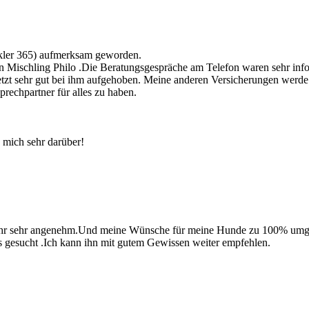
akler 365) aufmerksam geworden.
n Mischling Philo .Die Beratungsgespräche am Telefon waren sehr infor
 jetzt sehr gut bei ihm aufgehoben. Meine anderen Versicherungen werd
prechpartner für alles zu haben.
e mich sehr darüber!
ahr sehr angenehm.Und meine Wünsche für meine Hunde zu 100% umges
us gesucht .Ich kann ihn mit gutem Gewissen weiter empfehlen.