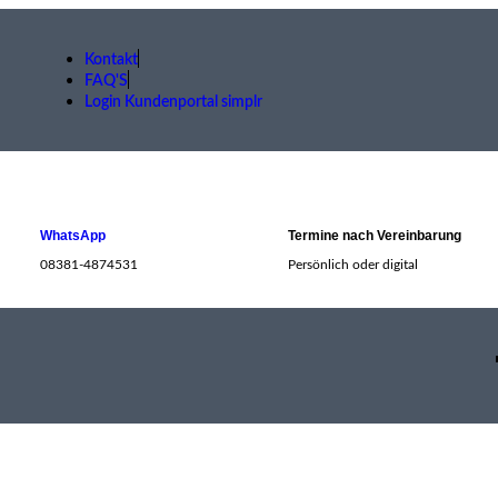
Kontakt
FAQ'S
Login Kundenportal simplr
WhatsApp
Termine nach Vereinbarung
08381-4874531
Persönlich oder digital