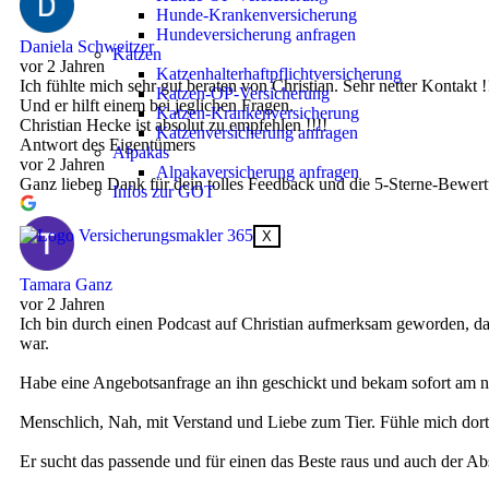
Hunde-Krankenversicherung
Hundeversicherung anfragen
Daniela Schweitzer
Katzen
vor 2 Jahren
Katzenhalterhaftpflichtversicherung
Ich fühlte mich sehr gut beraten von Christian. Sehr netter Kontakt !
Katzen-OP-Versicherung
Und er hilft einem bei jeglichen Fragen.
Katzen-Krankenversicherung
Christian Hecke ist absolut zu empfehlen !!!!
Katzenversicherung anfragen
Antwort des Eigentümers
Alpakas
vor 2 Jahren
Alpakaversicherung anfragen
Ganz lieben Dank für dein tolles Feedback und die 5-Sterne-Bewert
Infos zur GOT
X
Tamara Ganz
vor 2 Jahren
Ich bin durch einen Podcast auf Christian aufmerksam geworden, da 
war.
Habe eine Angebotsanfrage an ihn geschickt und bekam sofort am
Menschlich, Nah, mit Verstand und Liebe zum Tier. Fühle mich dor
Er sucht das passende und für einen das Beste raus und auch der Ab