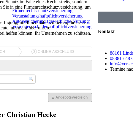
en Schutz im Falle eines Rechtsstreits, sondern
ren Sie in eine Firmenrechtschutzversicherung, um
Firmenrechtsschutzversicherung
Veranstaltungshaftpflichtversicherung
Autoversicherung (gewerbliche Nutzung)
Verfügung, um Ihnen dabei zu helfen, die beste
Vermögensschadenhaftpflichtversicherung
heute, um mehr über unsere
Kontakt
bei helfen können, Ihr Unternehmen zu schützen.
88161 Linde
08381 / 48
info@versi
Termine nac
er Christian Hecke