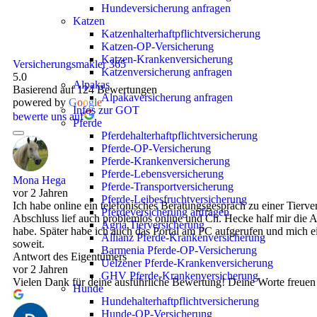
Hundeversicherung anfragen
Katzen
Katzenhalterhaftpflichtversicherung
Katzen-OP-Versicherung
Katzen-Krankenversicherung
Versicherungsmakler 365
Katzenversicherung anfragen
5.0
Alpakas
Basierend auf 124 Bewertungen
Alpakaversicherung anfragen
powered by
G
o
o
g
l
e
Infos zur GOT
bewerte uns auf
Pferde
Pferdehalterhaftpflichtversicherung
Pferde-OP-Versicherung
Pferde-Krankenversicherung
Pferde-Lebensversicherung
Mona Hega
Pferde-Transportversicherung
vor 2 Jahren
Pferde-Leibesfruchtversicherung
Ich habe online ein telefonisches Beratungsgespräch zu einer Tierve
Pferdeversicherung anfragen
Abschluss lief auch problemlos online und Ch. Hecke half mir die Ap
Agria Tierversicherung
habe. Später habe ich auch das Portal am PC aufgerufen und mich ei
Allianz Pferde-Krankenversicherung
soweit.
Barmenia Pferde-OP-Versicherung
Antwort des Eigentümers
Uelzener Pferde-Krankenversicherung
vor 2 Jahren
GHV Pferde-Krankenversicherung
Vielen Dank für deine ausführliche Bewertung! Deine Worte freuen
Hunde
Hundehalterhaftpflichtversicherung
Hunde-OP-Versicherung