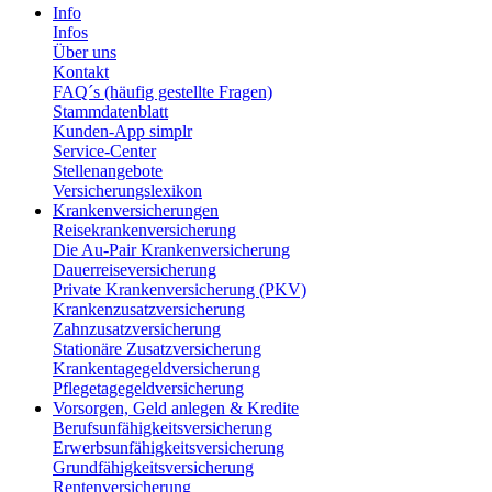
Info
Infos
Über uns
Kontakt
FAQ´s (häufig gestellte Fragen)
Stammdatenblatt
Kunden-App simplr
Service-Center
Stellenangebote
Versicherungslexikon
Krankenversicherungen
Reisekrankenversicherung
Die Au-Pair Krankenversicherung
Dauerreiseversicherung
Private Krankenversicherung (PKV)
Krankenzusatzversicherung
Zahnzusatzversicherung
Stationäre Zusatzversicherung
Krankentagegeldversicherung
Pflegetagegeldversicherung
Vorsorgen, Geld anlegen & Kredite
Berufsunfähigkeitsversicherung
Erwerbsunfähigkeitsversicherung
Grundfähigkeitsversicherung
Rentenversicherung