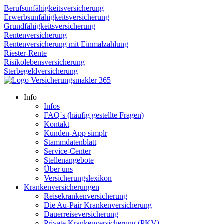
Berufsunfähigkeitsversicherung
Erwerbsunfähigkeitsversicherung
Grundfähigkeitsversicherung
Rentenversicherung
Rentenversicherung mit Einmalzahlung
Riester-Rente
Risikolebensversicherung
Sterbegeldversicherung
Info
Infos
FAQ´s (häufig gestellte Fragen)
Kontakt
Kunden-App simplr
Stammdatenblatt
Service-Center
Stellenangebote
Über uns
Versicherungslexikon
Krankenversicherungen
Reisekrankenversicherung
Die Au-Pair Krankenversicherung
Dauerreiseversicherung
Private Krankenversicherung (PKV)